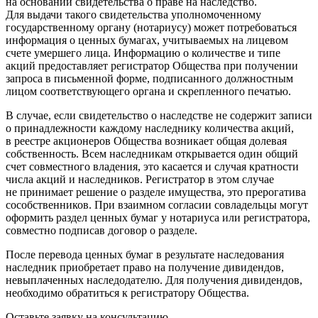
на основании свидетельства о праве на наследство.
Для выдачи такого свидетельства уполномоченному
государственному органу
(нотариусу
) может потребоваться
информация о ценных бумагах, учитываемых на лицевом
счете умершего лица. Информацию о количестве и типе
акций предоставляет регистратор Общества при получении
запроса в письменной форме, подписанного должностным
лицом соответствующего органа и скрепленного печатью.
В случае, если свидетельство о наследстве не содержит записи
о принадлежности каждому наследнику количества акций,
в реестре акционеров Общества возникает общая долевая
собственность. Всем наследникам открывается один общий
счет совместного владения, это касается и случая кратности
числа акций и наследников. Регистратор в этом случае
не принимает решение о разделе имущества, это прерогатива
сособственников. При взаимном согласии совладельцы могут
оформить раздел ценных бумаг у нотариуса или регистратора,
совместно подписав договор о разделе.
После перевода ценных бумаг в результате наследования
наследник приобретает право на получение дивидендов,
невыплаченных наследодателю. Для получения дивидендов,
необходимо обратиться к регистратору Общества.
Оставьте заявку на консультацию